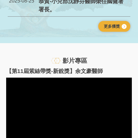
2025-08-25
恭賀-小兒部沈靜芬醫師榮任國健署
署長。
更多獲獎
影片專區
【第11屆紫絲帶獎-新銳獎】余文豪醫師