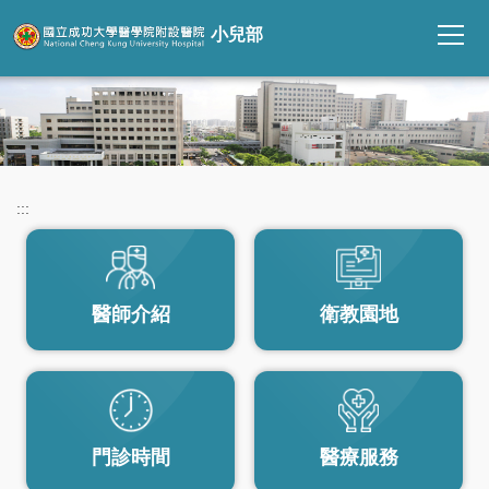
跳
小兒部
到
主
要
內
容
區
:::
醫師介紹
衛教園地
門診時間
醫療服務